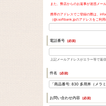
また、弊店からのお返事が迷惑メー
携帯のアドレスでご登録の際は、info
（@i.softbank.jpのアドレ
電話番号
[
必須
]
上記メールアドレスがエラー等で返
件名
[
必須
]
お問い合わせ内容
[
必須
]