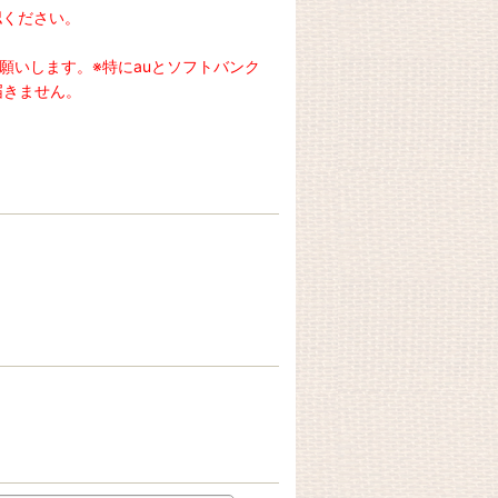
認ください。
お願いします。※特にauとソフトバンク
届きません。