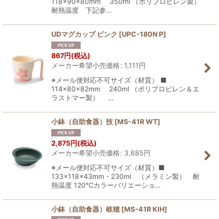
118×90×80mm 350ml （ポリプロピレン製）
耐熱温度 下記参…
UDマグカップ ピンク
[
UPC-180N P
]
867
円
(税込)
メーカー希望小売価格
:
1,111
円
※メール便対応不可サイズ（材質） ■
114×80×82mm 240ml （ポリプロピレン＆エ
ラストマー製） …
小鉢（自助食器）技
[
MS-41R WT
]
2,875
円
(税込)
メーカー希望小売価格
:
3,685
円
※メール便対応不可サイズ（材質）■
133×118×43mm・230ml （メラミン製） 耐
熱温度 120℃カラーバリエーショ…
小鉢（自助食器）岐穂
[
MS-41R KIH
]