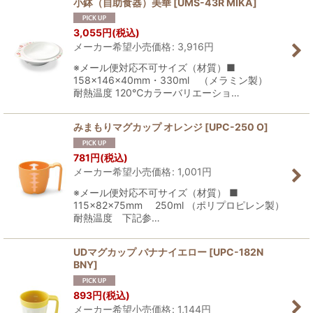
小鉢（自助食器）美華
[
UMS-43R MIKA
]
3,055
円
(税込)
メーカー希望小売価格
:
3,916
円
※メール便対応不可サイズ（材質）■
158×146×40mm・330ml （メラミン製）
耐熱温度 120℃カラーバリエーショ…
みまもりマグカップ オレンジ
[
UPC-250 O
]
781
円
(税込)
メーカー希望小売価格
:
1,001
円
※メール便対応不可サイズ（材質） ■
115×82×75mm 250ml （ポリプロピレン製）
耐熱温度 下記参…
UDマグカップ バナナイエロー
[
UPC-182N
BNY
]
893
円
(税込)
メーカー希望小売価格
:
1,144
円