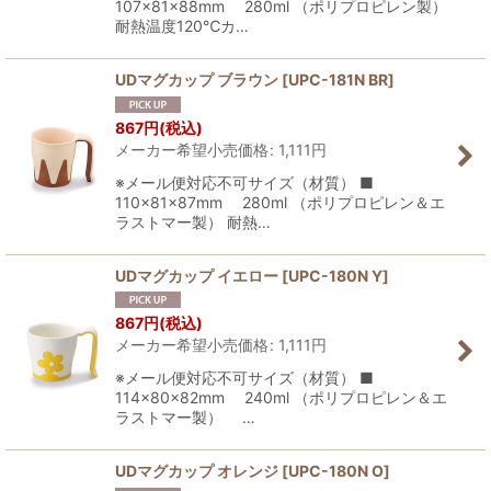
107×81×88mm 280ml （ポリプロピレン製）
耐熱温度120℃カ…
UDマグカップ ブラウン
[
UPC-181N BR
]
867
円
(税込)
メーカー希望小売価格
:
1,111
円
※メール便対応不可サイズ（材質） ■
110×81×87mm 280ml （ポリプロピレン＆エ
ラストマー製） 耐熱…
UDマグカップ イエロー
[
UPC-180N Y
]
867
円
(税込)
メーカー希望小売価格
:
1,111
円
※メール便対応不可サイズ（材質） ■
114×80×82mm 240ml （ポリプロピレン＆エ
ラストマー製） …
UDマグカップ オレンジ
[
UPC-180N O
]