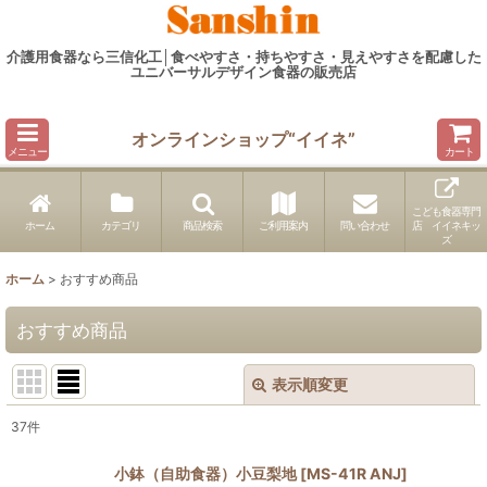
介護用食器なら三信化工│食べやすさ・持ちやすさ・見えやすさを配慮した
ユニバーサルデザイン食器の販売店
オンラインショップ“イイネ”
メニュー
カート
こども食器専門
ホーム
カテゴリ
商品検索
ご利用案内
問い合わせ
店 イイネキッ
ズ
ホーム
>
おすすめ商品
おすすめ商品
表示順変更
閉じる
37
件
表示数
:
小鉢（自助食器）小豆梨地
[
MS-41R ANJ
]