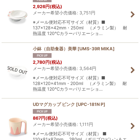
2,926
円
(税込)
メーカー希望小売価格
:
3,751
円
※メール便対応不可サイズ（材質）■
137×128×42mm・250ml （メラミン製） 耐
熱温度 120℃カラーバリエーショ…
小鉢（自助食器）美華
[
UMS-39R MIKA
]
2,780
円
(税込)
メーカー希望小売価格
:
3,564
円
※メール便対応不可サイズ（材質）■
128×120×41mm・200ml （メラミン製） 耐
熱温度 120℃カラーバリエーショ…
UDマグカップ ピンク
[
UPC-181N P
]
867
円
(税込)
メーカー希望小売価格
:
1,111
円
※メール便対応不可サイズ（材質） ■
110×81×87mm 280ml （ポリプロピレン＆エ