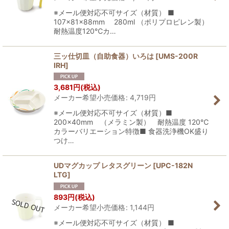
※メール便対応不可サイズ（材質） ■
107×81×88mm 280ml （ポリプロピレン製）
耐熱温度120℃カ…
三ッ仕切皿（自助食器）いろは
[
UMS-200R
IRH
]
3,681
円
(税込)
メーカー希望小売価格
:
4,719
円
※メール便対応不可サイズ（材質）■
200×40mm （メラミン製） 耐熱温度 120℃
カラーバリエーション特徴■ 食器洗浄機OK盛り
つけ…
UDマグカップ レタスグリーン
[
UPC-182N
LTG
]
893
円
(税込)
メーカー希望小売価格
:
1,144
円
※メール便対応不可サイズ（材質） ■