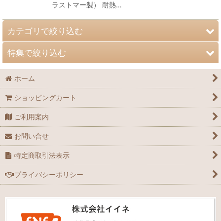
ラストマー製） 耐熱…
カテゴリで絞り込む
特集で絞り込む
限定商品（在宅介護向け）
ホーム
※準備中 自助具(自助具の会 厳選セレクト)
スプラッシュ
ショッピングカート
スプーン
サラダっこ（メラミン）
ご利用案内
コンフィーライト
ワラベファミリー（メラミン）
お問い合せ
介護食器
グリーンフレンド（メラミン）
特定商取引法表示
コップ・マグカップ
おさんぽ（強化磁器）
プライバシーポリシー
丼・麺鉢
スポーツクラブ（強化磁器）
汁椀
ステンレスカトラリー