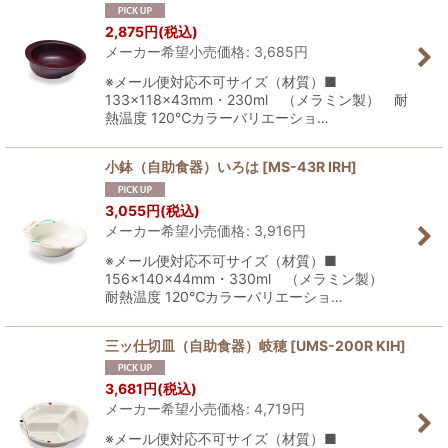
並び順
:
2,875
円
(税込)
メーカー希望小売価格
:
3,685
円
絞り込む
※メール便対応不可サイズ（材質）■
133×118×43mm・230ml （メラミン製） 耐
熱温度 120℃カラーバリエーショ…
小鉢（自助食器）いろは
[
MS-43R IRH
]
3,055
円
(税込)
メーカー希望小売価格
:
3,916
円
※メール便対応不可サイズ（材質）■
156×140×44mm・330ml （メラミン製）
耐熱温度 120℃カラーバリエーショ…
三ッ仕切皿（自助食器）岐穂
[
UMS-200R KIH
]
3,681
円
(税込)
メーカー希望小売価格
:
4,719
円
※メール便対応不可サイズ（材質）■