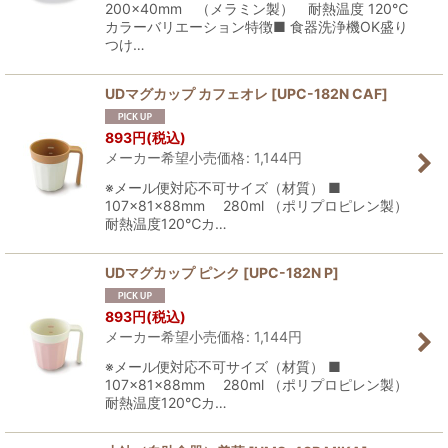
200×40mm （メラミン製） 耐熱温度 120℃
カラーバリエーション特徴■ 食器洗浄機OK盛り
つけ…
UDマグカップ カフェオレ
[
UPC-182N CAF
]
893
円
(税込)
メーカー希望小売価格
:
1,144
円
※メール便対応不可サイズ（材質） ■
107×81×88mm 280ml （ポリプロピレン製）
耐熱温度120℃カ…
UDマグカップ ピンク
[
UPC-182N P
]
893
円
(税込)
メーカー希望小売価格
:
1,144
円
※メール便対応不可サイズ（材質） ■
107×81×88mm 280ml （ポリプロピレン製）
耐熱温度120℃カ…