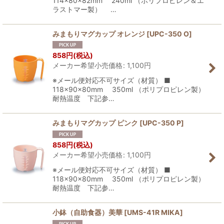
114×80×82mm 240ml （ポリプロピレン＆エ
ラストマー製） …
みまもりマグカップ オレンジ
[
UPC-350 O
]
858
円
(税込)
メーカー希望小売価格
:
1,100
円
※メール便対応不可サイズ（材質） ■
118×90×80mm 350ml （ポリプロピレン製）
耐熱温度 下記参…
みまもりマグカップ ピンク
[
UPC-350 P
]
858
円
(税込)
メーカー希望小売価格
:
1,100
円
※メール便対応不可サイズ（材質） ■
118×90×80mm 350ml （ポリプロピレン製）
耐熱温度 下記参…
小鉢（自助食器）美華
[
UMS-41R MIKA
]