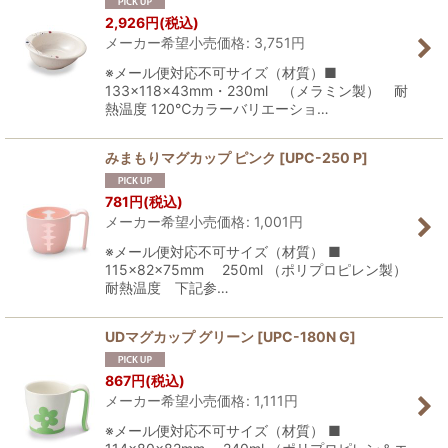
2,926
円
(税込)
メーカー希望小売価格
:
3,751
円
※メール便対応不可サイズ（材質）■
133×118×43mm・230ml （メラミン製） 耐
熱温度 120℃カラーバリエーショ…
みまもりマグカップ ピンク
[
UPC-250 P
]
781
円
(税込)
メーカー希望小売価格
:
1,001
円
※メール便対応不可サイズ（材質） ■
115×82×75mm 250ml （ポリプロピレン製）
耐熱温度 下記参…
UDマグカップ グリーン
[
UPC-180N G
]
867
円
(税込)
メーカー希望小売価格
:
1,111
円
※メール便対応不可サイズ（材質） ■