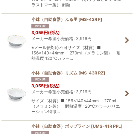
ラストマー製） 耐熱…
小鉢（自助食器）ふる里
[
MS-43R F
]
3,055
円
(税込)
メーカー希望小売価格
:
3,916
円
※メール便対応不可サイズ（材質）■
156×140×44mm 270ml （メラミン製） 耐
熱温度 120℃カラー…
小鉢（自助食器）リズム
[
MS-43R RZ
]
3,055
円
(税込)
メーカー希望小売価格
:
3,916
円
サイズ（材質）■ 156×140×44mm 270ml
（メラミン製） 耐熱温度 120℃カラーバリエ
ーション特徴…
小鉢（自助食器）ポップライン
[
UMS-41R PPL
]