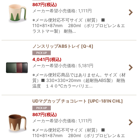
867
円
(税込)
メーカー希望小売価格
:
1,111
円
※メール便対応不可サイズ（材質） ■
110×81×87mm 280ml （ポリプロピレン＆エ
ラストマー製） 耐熱…
ノンスリップABSトレイ
[
Q-4
]
4,041
円
(税込)
メーカー希望小売価格
:
5,181
円
※メール便対応商品ではありません。サイズ（材
質）■ 330×330×20mm（超耐熱ABS製） 耐熱
温度 １４０℃カラーバリエ…
UDマグカップ チョコレート
[
UPC-181N CHL
]
867
円
(税込)
メーカー希望小売価格
:
1,111
円
※メール便対応不可サイズ（材質） ■
110×81×87mm 280ml （ポリプロピレン＆エ