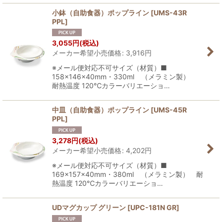
小鉢（自助食器）ポップライン
[
UMS-43R
PPL
]
3,055
円
(税込)
メーカー希望小売価格
:
3,916
円
※メール便対応不可サイズ（材質）■
158×146×40mm・330ml （メラミン製）
耐熱温度 120℃カラーバリエーショ…
中皿（自助食器）ポップライン
[
UMS-45R
PPL
]
3,278
円
(税込)
メーカー希望小売価格
:
4,202
円
※メール便対応不可サイズ（材質）■
169×157×40mm・380ml （メラミン製） 耐
熱温度 120℃カラーバリエーショ…
UDマグカップ グリーン
[
UPC-181N GR
]