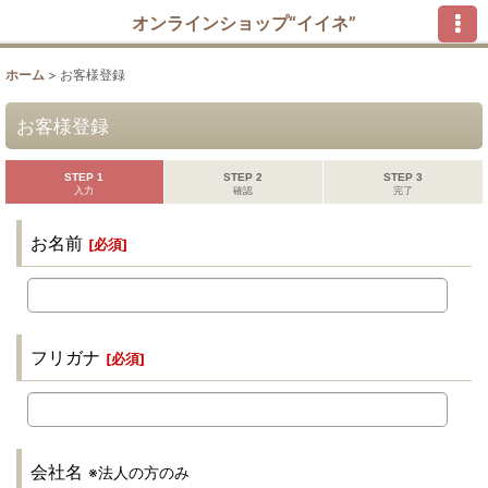
オンラインショップ“イイネ”
ホーム
>
お客様登録
お客様登録
STEP 1
STEP 2
STEP 3
入力
確認
完了
お名前
[
必須
]
フリガナ
[
必須
]
会社名
※法人の方のみ