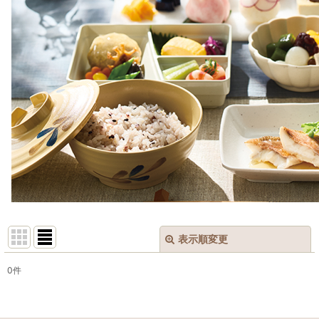
表示順変更
閉じる
0
件
表示数
: