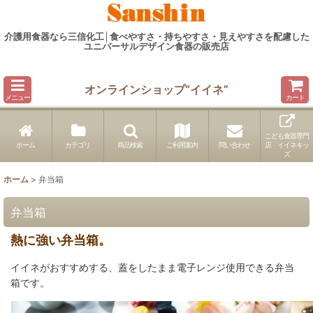
介護用食器なら三信化工│食べやすさ・持ちやすさ・見えやすさを配慮した
ユニバーサルデザイン食器の販売店
オンラインショップ“イイネ”
メニュー
カート
こども食器専門
ホーム
カテゴリ
商品検索
ご利用案内
問い合わせ
店 イイネキッ
ズ
ホーム
>
弁当箱
弁当箱
熱に強い弁当箱。
イイネがおすすめする、蓋をしたまま電子レンジ使用できる弁当
箱です。