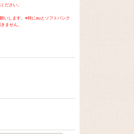
認ください。
お願いします。※特にauとソフトバンク
届きません。