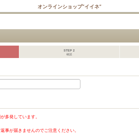
オンラインショップ“イイネ”
STEP 2
確認
例が多発しています。
お返事が届きませんのでご注意ください。