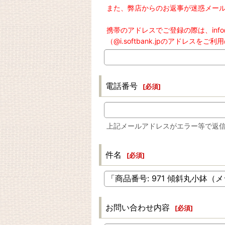
また、弊店からのお返事が迷惑メー
携帯のアドレスでご登録の際は、info
（@i.softbank.jpのアドレ
電話番号
[
必須
]
上記メールアドレスがエラー等で返
件名
[
必須
]
お問い合わせ内容
[
必須
]