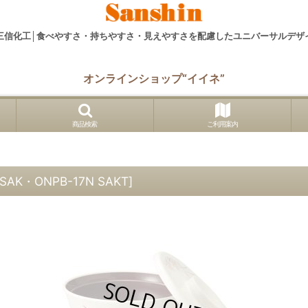
三信化工│食べやすさ・持ちやすさ・見えやすさを配慮したユニバーサルデザ
オンラインショップ“イイネ”
商品検索
ご利用案内
 SAK・ONPB-17N SAKT
]