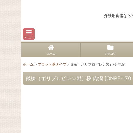
介護用食器なら
メニュー
ホーム
カテゴリ
ホーム
>
フラット蓋タイプ
>
飯椀（ポリプロピレン製）桜 内溜
飯椀（ポリプロピレン製）桜 内溜
[
ONPF-170