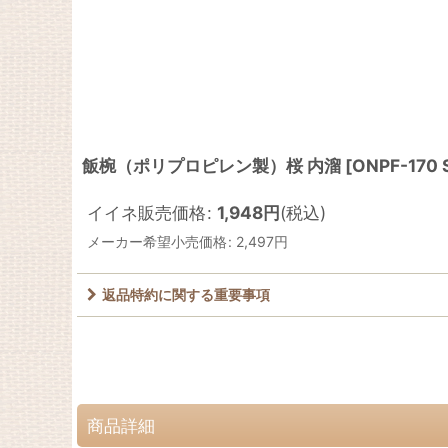
飯椀（ポリプロピレン製）桜 内溜
[
ONPF-170
イイネ販売価格
:
1,948
円
(税込)
メーカー希望小売価格
:
2,497
円
返品特約に関する重要事項
商品詳細