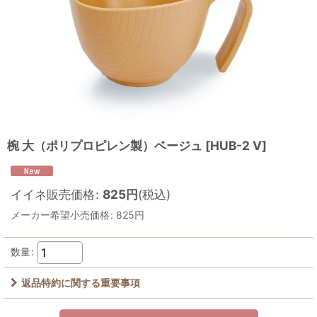
椀 大（ポリプロピレン製）ベージュ
[
HUB-2 V
]
イイネ販売価格
:
825
円
(税込)
メーカー希望小売価格
:
825
円
数量
:
返品特約に関する重要事項