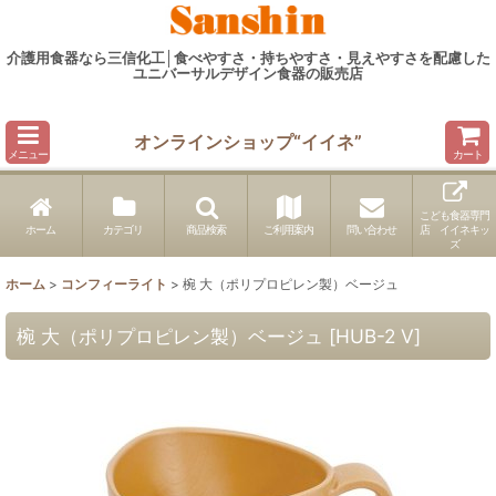
介護用食器なら三信化工│食べやすさ・持ちやすさ・見えやすさを配慮した
ユニバーサルデザイン食器の販売店
オンラインショップ“イイネ”
メニュー
カート
こども食器専門
ホーム
カテゴリ
商品検索
ご利用案内
問い合わせ
店 イイネキッ
ズ
ホーム
>
コンフィーライト
>
椀 大（ポリプロピレン製）ベージュ
椀 大（ポリプロピレン製）ベージュ
[
HUB-2 V
]