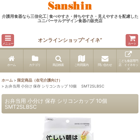
介護用食器なら三信化工│食べやすさ・持ちやすさ・見えやすさを配慮した
ユニバーサルデザイン食器の販売店
オンラインショップ“イイネ”
メニュー
カート
こども食器専門
ホーム
カテゴリ
商品検索
ご利用案内
問い合わせ
店 イイネキッ
ズ
ホーム
>
限定商品（在宅介護向け）
>
お弁当用 小分け 保存 シリコンカップ 10個 SMT2SLBSC
お弁当用 小分け 保存 シリコンカップ 10個
SMT2SLBSC