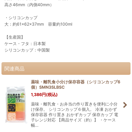
高さ46mm（内側40mm）
・シリコンカップ
大：約61×62×37mm 容量約100ml
【生産国】
ケース・フタ：日本製
シリコンカップ：中国製
関連商品
薬味・離乳食小分け保存容器（シリコンカップ6
個）SMN3SLBSC
1,386
円
(税込)
薬味・離乳食・お弁当の作り置きを便利に小分
け保存。 シリコンカップ６個入。 冷凍 おかず
保存容器 作り置き おかずカップ 保存カップ 電
子レンジ対応 【商品サイズ（約）】 ・ケース
幅…