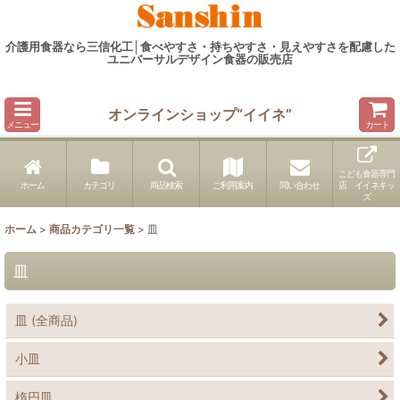
介護用食器なら三信化工│食べやすさ・持ちやすさ・見えやすさを配慮した
ユニバーサルデザイン食器の販売店
オンラインショップ“イイネ”
メニュー
カート
こども食器専門
ホーム
カテゴリ
商品検索
ご利用案内
問い合わせ
店 イイネキッ
ズ
ホーム
>
商品カテゴリ一覧
>
皿
皿
皿 (全商品)
小皿
楕円皿