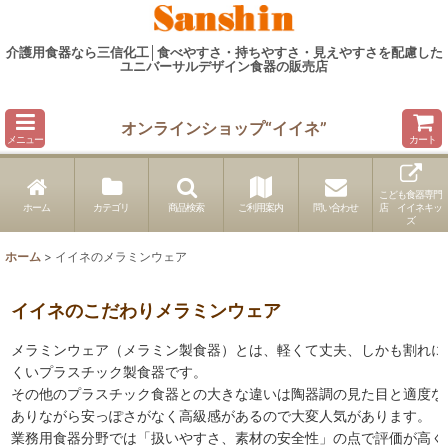
介護用食器なら三信化工│食べやすさ・持ちやすさ・見えやすさを配慮した
ユニバーサルデザイン食器の販売店
オンラインショップ“イイネ”
メニュー
カート
こども食器専門
ホーム
カテゴリ
商品検索
ご利用案内
問い合わせ
店 イイネキッ
ズ
ホーム
>
イイネのメラミンウェア
イイネのこだわりメラミンウェア
メラミンウェア（メラミン製食器）とは、軽くて丈夫、しかも割れに
くいプラスチック製食器です。
その他のプラスチック食器との大きな違いは陶器調の見た目と適度な
ありながら安っぽさがなく高級感があるので大変人気があります。
業務用食器分野では「扱いやすさ、素材の安全性」の点で評価が高く