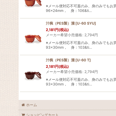
※メール便対応不可蓋のみ、身のみでもお買い
96×24mm， 身：106&ti…
汁椀（PES製）溜
[
U-60 SYU
]
2,181
円
(税込)
メーカー希望小売価格
:
2,794
円
※メール便対応不可蓋のみ、身のみでもお買い
93×30mm， 身：103&ti…
汁椀（PES製）溜
[
U-60 T
]
2,181
円
(税込)
メーカー希望小売価格
:
2,794
円
※メール便対応不可蓋のみ、身のみでもお買い
93×30mm， 身：103&ti…
ホーム
ショッピングカート