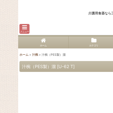
介護用食器なら
メニュー
ホーム
カテゴリ
ホーム
>
汁椀
>
汁椀（PES製）溜
汁椀（PES製）溜
[
U-62 T
]