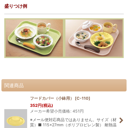
盛りつけ例
関連商品
フードカバー（小鉢用）
[
C-110
]
352
円
(税込)
メーカー希望小売価格
:
451
円
※メール便対応商品ではありません。サイズ（材
質）■ 115×27mm（ポリプロピレン製） 耐熱温