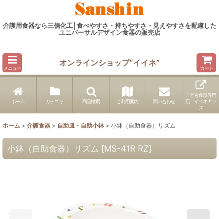
介護用食器なら三信化工│食べやすさ・持ちやすさ・見えやすさを配慮した
ユニバーサルデザイン食器の販売店
オンラインショップ“イイネ”
メニュー
カート
こども食器専門
ホーム
カテゴリ
商品検索
ご利用案内
問い合わせ
店 イイネキッ
ズ
ホーム
>
介護食器
>
自助皿・自助小鉢
>
小鉢（自助食器）リズム
小鉢（自助食器）リズム
[
MS-41R RZ
]