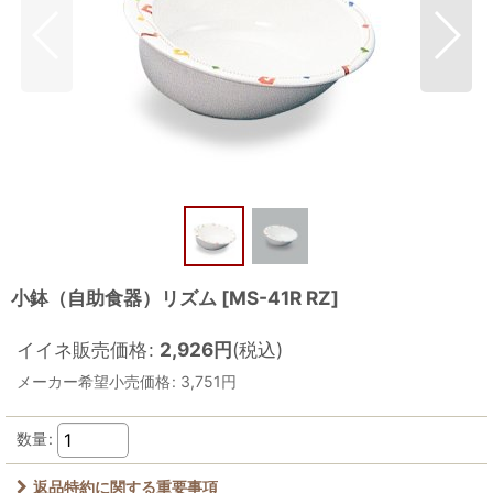
小鉢（自助食器）リズム
[
MS-41R RZ
]
イイネ販売価格
:
2,926
円
(税込)
メーカー希望小売価格
:
3,751
円
数量
:
返品特約に関する重要事項