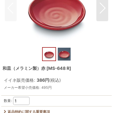
和皿（メラミン製）赤
[
MS-648 R
]
イイネ販売価格
:
386
円
(税込)
メーカー希望小売価格
:
495
円
数量
:
返品特約に関する重要事項