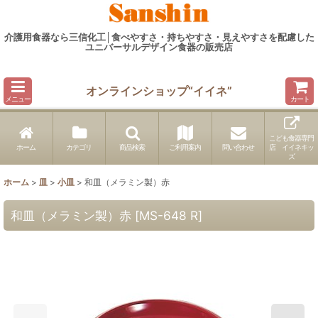
介護用食器なら三信化工│食べやすさ・持ちやすさ・見えやすさを配慮した
ユニバーサルデザイン食器の販売店
オンラインショップ“イイネ”
メニュー
カート
こども食器専門
ホーム
カテゴリ
商品検索
ご利用案内
問い合わせ
店 イイネキッ
ズ
ホーム
>
皿
>
小皿
>
和皿（メラミン製）赤
和皿（メラミン製）赤
[
MS-648 R
]