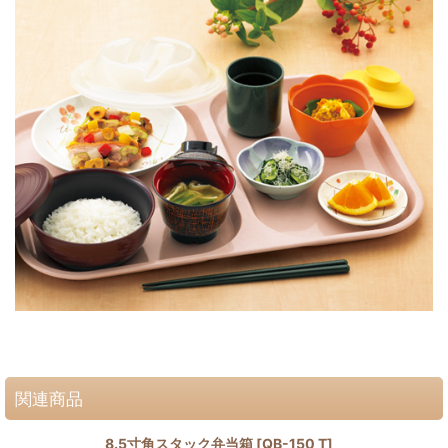
関連商品
8.5寸角スタック弁当箱
[
QB-150 T
]