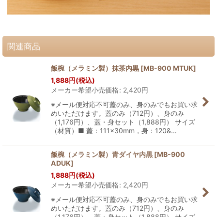
関連商品
飯椀（メラミン製）抹茶内黒
[
MB-900 MTUK
]
1,888
円
(税込)
メーカー希望小売価格
:
2,420
円
※メール便対応不可蓋のみ、身のみでもお買い求
めいただけます。蓋のみ（712円）、身のみ
（1,176円）、蓋・身セット（1,888円） サイズ
（材質）■ 蓋：111×30mm，身：120&…
飯椀（メラミン製）青ダイヤ内黒
[
MB-900
ADUK
]
1,888
円
(税込)
メーカー希望小売価格
:
2,420
円
※メール便対応不可蓋のみ、身のみでもお買い求
めいただけます。蓋のみ（712円）、身のみ
（1,176円）、蓋・身セット（1,888円） サイズ