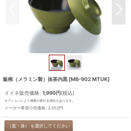
飯椀（メラミン製）抹茶内黒
[
MB-902 MTUK
]
イイネ販売価格
:
1,990
円
(税込)
オプションにより価格が変わる場合もあります。
メーカー希望小売価格
:
2,552
円
（蓋・身）
を選択してください