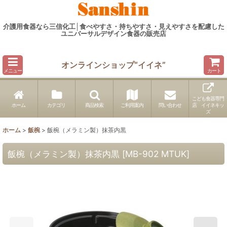
介護用食器なら三信化工│食べやすさ・持ちやすさ・見えやすさを配慮した
ユニバーサルデザイン食器の販売店
オンラインショップ“イイネ”
メニュー
カート
こども食器専門
ホーム
カテゴリ
商品検索
ご利用案内
問い合わせ
店 イイネキッ
ズ
ホーム
>
飯椀
>
飯椀（メラミン製）抹茶内黒
飯椀（メラミン製）抹茶内黒
[
MB-902 MTUK
]