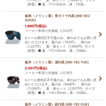
（材質）■ 蓋：111×30mm，身：120&…
飯椀（メラミン製）青ダイヤ内黒
[
MB-902
ADUK
]
1,990
円
(税込)
メーカー希望小売価格
:
2,552
円
※メール便対応不可蓋のみ、身のみでもお買い求
めいただけます。蓋のみ（763円）、身のみ
（1,227円）、蓋・身セット（1,990円）サイズ
（材質）■ 蓋：117×30mm，身：126&ti…
飯丼（メラミン製）溜内黒
[
MB-782 TUK
]
2,007
円
(税込)
メーカー希望小売価格
:
2,574
円
※メール便対応不可蓋のみ、身のみでもお買い求
めいただけます。蓋のみ（849円）、身のみ
（1,158円）、蓋・身セット（2,007円）サイズ
（材質）■ 蓋：110×35mm，身：120&ti…
飯丼（メラミン製）緑内黒
[
MB-782 GUK
]