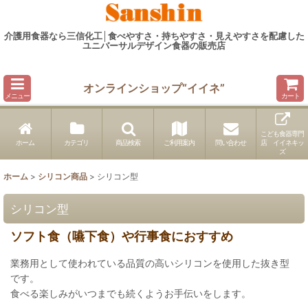
介護用食器なら三信化工│食べやすさ・持ちやすさ・見えやすさを配慮した
ユニバーサルデザイン食器の販売店
オンラインショップ“イイネ”
メニュー
カート
こども食器専門
ホーム
カテゴリ
商品検索
ご利用案内
問い合わせ
店 イイネキッ
ズ
ホーム
>
シリコン商品
>
シリコン型
シリコン型
ソフト食（嚥下食）や行事食におすすめ
業務用として使われている品質の高いシリコンを使用した抜き型
です。
食べる楽しみがいつまでも続くようお手伝いをします。