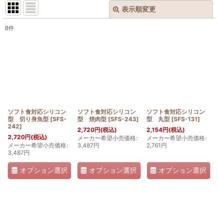
表示順変更
閉じる
8
件
表示数
:
並び順
:
絞り込む
ソフト食対応シリコン
ソフト食対応シリコン
ソフト食対応シリコン
型 切り身魚型
[
SFS-
型 焼肉型
[
SFS-243
]
型 丸型
[
SFS-131
]
242
]
2,720
円
(税込)
2,154
円
(税込)
2,720
円
(税込)
メーカー希望小売価格
:
メーカー希望小売価格
:
メーカー希望小売価格
:
3,487
円
2,761
円
3,487
円
オプション選択
オプション選択
オプション選択