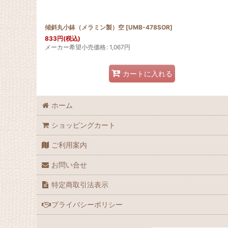
傾斜丸小鉢（メラミン製）空
[
UMB-478SOR
]
833
円
(税込)
メーカー希望小売価格
:
1,067
円
カートに入れる
ホーム
ショッピングカート
ご利用案内
お問い合せ
特定商取引法表示
プライバシーポリシー