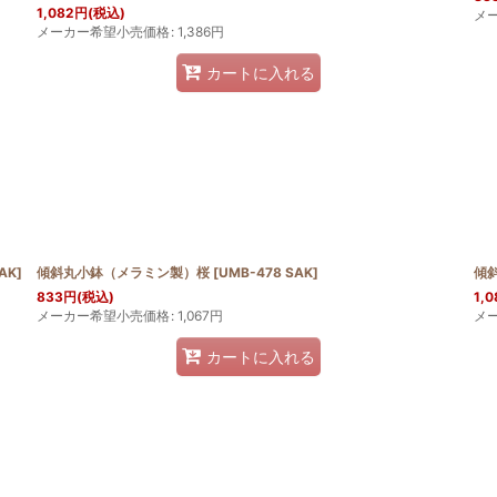
1,082
円
(税込)
メ
メーカー希望小売価格
:
1,386
円
カートに入れる
AK
]
傾斜丸小鉢（メラミン製）桜
[
UMB-478 SAK
]
傾
833
円
(税込)
1,0
メーカー希望小売価格
:
1,067
円
メ
カートに入れる