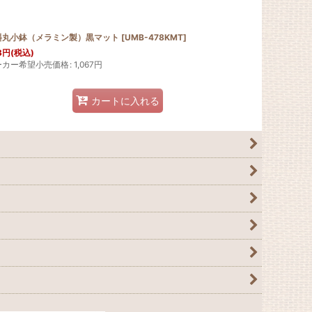
斜丸小鉢（メラミン製）黒マット
[
UMB-478KMT
]
3
円
(税込)
ーカー希望小売価格
:
1,067
円
カートに入れる