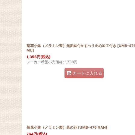
並び順
:
菊花小鉢（メラミン製）無垢絵付※すべり止め加工付き
[
UMB-47
MU
]
1,356
円
(税込)
メーカー希望小売価格
:
1,738
円
カートに入れる
菊花小鉢（メラミン製）菜の花
[
UMB-476 NAN
]
764
円
(税込)