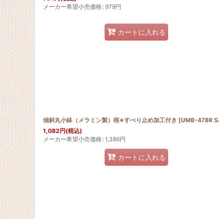
メーカー希望小売価格
:
979
円
カートに入れる
傾斜丸小鉢（メラミン製）桜※すべり止め加工付き
[
UMB-478R S
1,082
円
(税込)
メーカー希望小売価格
:
1,386
円
カートに入れる