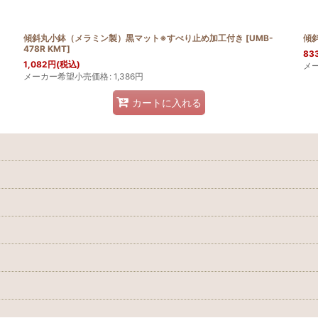
傾斜丸小鉢（メラミン製）黒マット※すべり止め加工付き
[
UMB-
傾
478R KMT
]
83
1,082
円
(税込)
メ
メーカー希望小売価格
:
1,386
円
カートに入れる