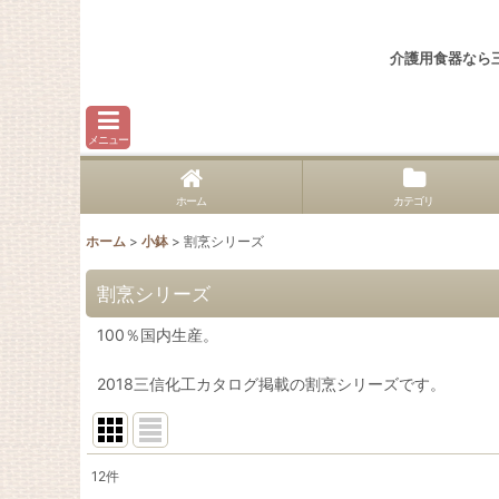
介護用食器なら
メニュー
ホーム
カテゴリ
ホーム
>
小鉢
>
割烹シリーズ
割烹シリーズ
100％国内生産。
2018三信化工カタログ掲載の割烹シリーズです。
12
件
表示数
: