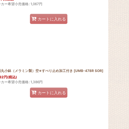
ーカー希望小売価格
:
1,067
円
カートに入れる
斜丸小鉢（メラミン製）空※すべり止め加工付き
[
UMB-478R SOR
]
82
円
(税込)
ーカー希望小売価格
:
1,386
円
カートに入れる