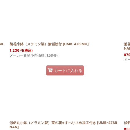
絞り込む
6R
菊花小鉢（メラミン製）無垢絵付
[
UMB-476 MU
]
菊
NA
1,236
円
(税込)
97
メーカー希望小売価格
:
1,584
円
メ
カートに入れる
傾斜丸小鉢（メラミン製）菜の花※すべり止め加工付き
[
UMB-478R
傾
NAN
]
83