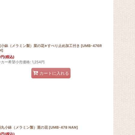
花小鉢（メラミン製）菜の花※すべり止め加工付き
[
UMB-476R
N
]
9
円
(税込)
ーカー希望小売価格
:
1,254
円
カートに入れる
斜丸小鉢（メラミン製）菜の花
[
UMB-478 NAN
]
3
円
(税込)