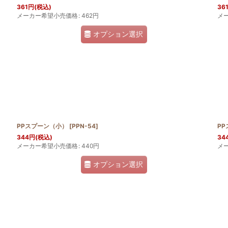
361
円
(税込)
36
メーカー希望小売価格
:
462
円
メ
オプション選択
PPスプーン（小）
[
PPN-54
]
P
344
円
(税込)
34
メーカー希望小売価格
:
440
円
メ
オプション選択