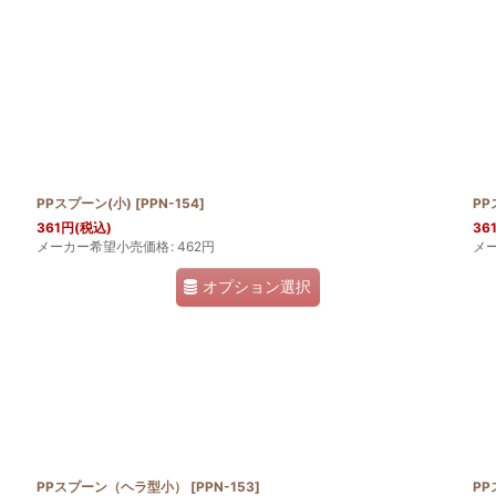
絞り込む
PPスプーン(小)
[
PPN-154
]
PP
361
円
(税込)
36
メーカー希望小売価格
:
462
円
メ
オプション選択
PPスプーン（ヘラ型小）
[
PPN-153
]
P