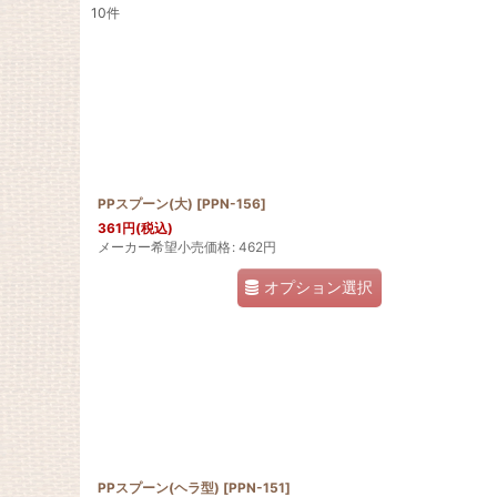
10
件
表示数
:
並び順
:
PPスプーン(大)
[
PPN-156
]
361
円
(税込)
メーカー希望小売価格
:
462
円
オプション選択
PPスプーン(ヘラ型)
[
PPN-151
]