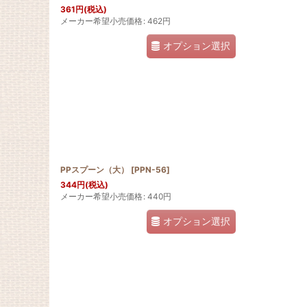
361
円
(税込)
メーカー希望小売価格
:
462
円
オプション選択
PPスプーン（大）
[
PPN-56
]
344
円
(税込)
メーカー希望小売価格
:
440
円
オプション選択