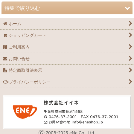
並び順
:
特集で絞り込む
絞り込む
ホーム
スプラッシュ
ショッピングカート
サラダっこ（メラミン）
ご利用案内
ワラベファミリー（メラミン）
お問い合せ
グリーンフレンド（メラミン）
特定商取引法表示
おさんぽ（強化磁器）
プライバシーポリシー
スポーツクラブ（強化磁器）
ステンレスカトラリー
Ⓒ 2008-2025 eNe Co., Ltd.