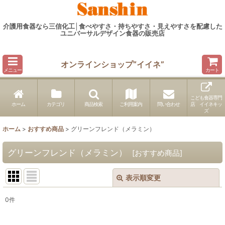
介護用食器なら三信化工│食べやすさ・持ちやすさ・見えやすさを配慮した
ユニバーサルデザイン食器の販売店
オンラインショップ“イイネ”
メニュー
カート
こども食器専門
ホーム
カテゴリ
商品検索
ご利用案内
問い合わせ
店 イイネキッ
ズ
ホーム
>
おすすめ商品
>
グリーンフレンド（メラミン）
グリーンフレンド（メラミン）
[
おすすめ商品
]
表示順変更
閉じる
0
件
表示数
: